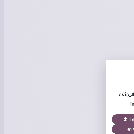
avis_
Ta
Tél
A