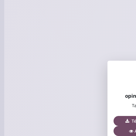
opin
Ta
Tél
A