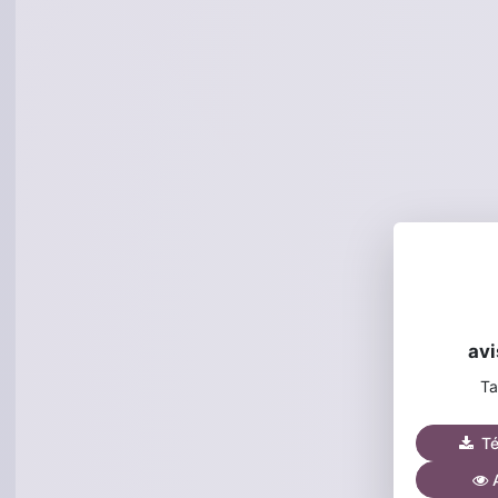
avi
Ta
Tél
A