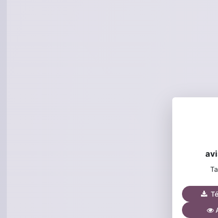
avi
Ta
Tél
A