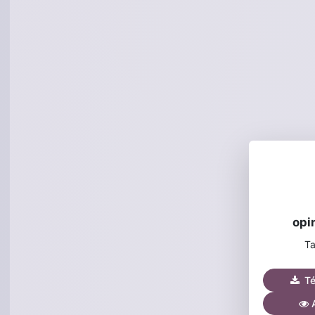
opi
Ta
Tél
A