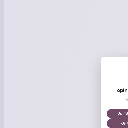
opin
Ta
Tél
A