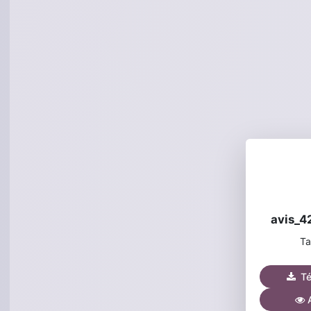
avis_4
Ta
Tél
A