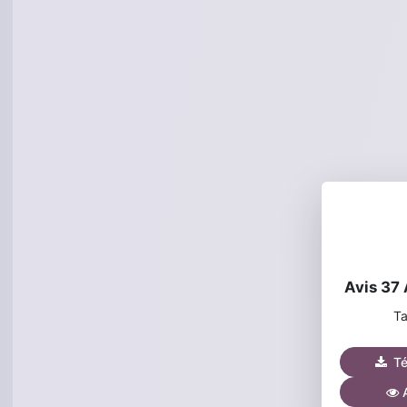
Avis 37 
Ta
Tél
A