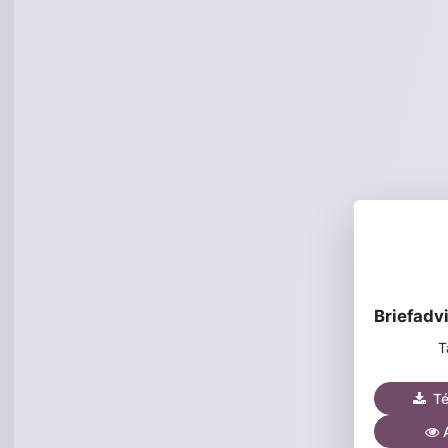
T
Tél
A