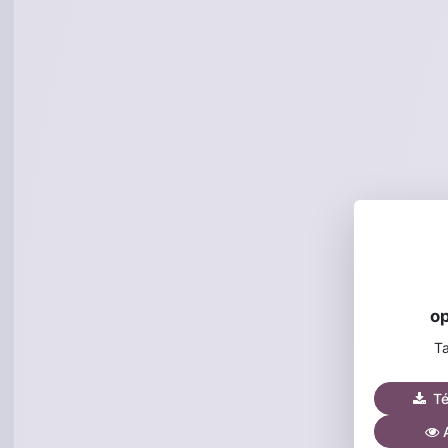
op
Ta
Tél
A