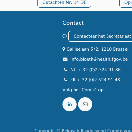
Gutachten Nr. 14 DE
Opi
Contact
Contacteer het Secretar
iaa
Galileelaan 5/2, 1210 Brussel
info.bioeth@health.fgov.be
NL
+ 32 (0)2 524 91 86
FR
+ 32 (0)2 524 91 48
Volg het Comité op:
Copyright © Belgisch Raadgevend Comité voo