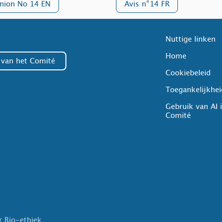
nion No 14 EN
Avis n°14 FR
Nuttig
e linken
Home
t van het Comité
Cookiebeleid
Toegankelijkhei
Gebruik van AI 
Comité
r Bio-ethiek