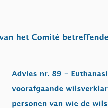
Startpagina
Over ons
Actua
Adviezen
Evene
van het Comité betreffend
Advies nr. 89 - Euthanas
voorafgaande wilsverklar
personen van wie de wi