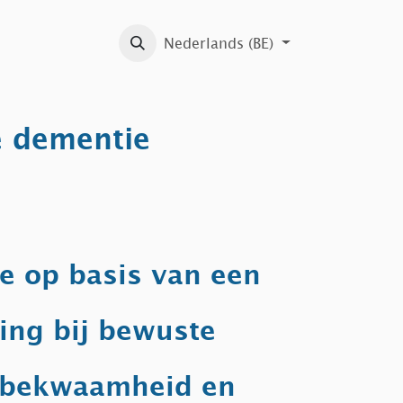
menten
Bibliotheek
Nederlands (BE)
Jaarverslagen
Bio-ethiek op int
e dementie
ie op basis van een
ing bij bewuste
lsbekwaamheid en