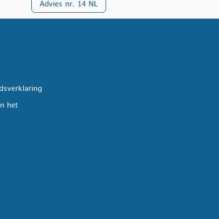
Advies nr. 14 NL
dsverklaring
in het