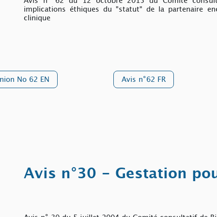
Avis n° 62 du 12 octobre 2015 du Comité consultat
implications éthiques du "statut" de la partenaire en
clinique
nion No 62 EN
Avis n°62 FR
Avis n°30 - Gestation po