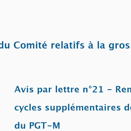
Accueil
A propos
Actualités
Avis
Événements
du Comité relatifs à la gro
Avis par lettre n°21 -
Re
cycles supplémentaires d
du PGT-M