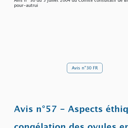
Avis n° 30 du 5 juillet 2004 du Comité consultatif de Bi
pour-autrui
Avis n°30 FR
Avis n°57 - Aspects éthiq
congélation des ovules e