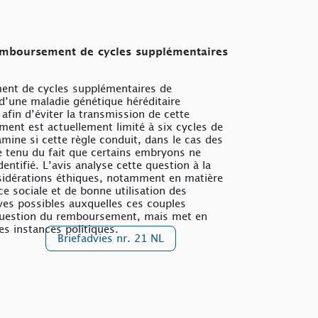
remboursement de cycles supplémentaires
ment de cycles supplémentaires de
 d’une maladie génétique héréditaire
afin d’éviter la transmission de cette
ement est actuellement limité à six cycles de
amine si cette règle conduit, dans le cas des
e tenu du fait que certains embryons ne
entifié. L’avis analyse cette question à la
nsidérations éthiques, notamment en matière
ice sociale et de bonne utilisation des
ives possibles auxquelles ces couples
 question du remboursement, mais met en
es instances politiques.
Briefadvies nr. 21 NL