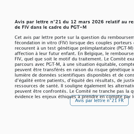
Avis par lettre n°21 du 12 mars 2026
relatif au 
de FIV dans le cadre du PGT-M
Cet avis par lettre porte sur la question du rembourse
fécondation in vitro (FIV) lorsque des couples porteurs
recourent à un test génétique préimplantatoire (PGT‑M) 
affection à leur futur enfant. En Belgique, le rembours
FIV, quel que soit le motif du traitement. Le Comité ex
parcours avec PGT‑M, à une situation équitable, compt
peuvent être transférés en raison du risque génétique id
lumière de données scientifiques disponibles et de co
d’égalité entre patients, d’équité des résultats, de just
ressources de santé. Il souligne également les alternat
peuvent être confrontés. Le Comité ne tranche pas la
évidence les enjeux éthiques à prendre en compte par l
Avis par lettre n°21 FR