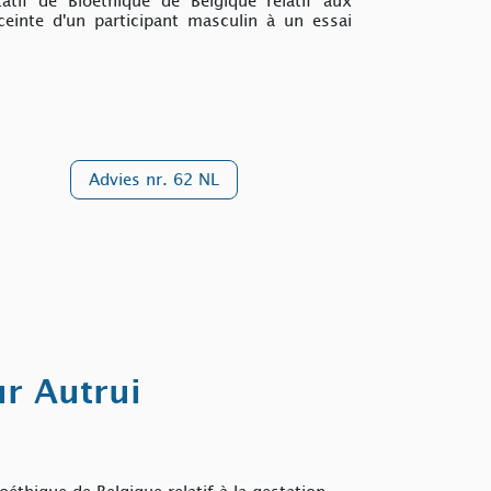
if de Bioéthique de Belgique relatif aux
ceinte d'un participant masculin à un essai
Advies nr. 62 NL
ur Autrui