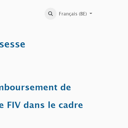
Bibliothèque
Rapports d'activités
Français (BE)
L'éthique à l'int
ssesse
mboursement de
e FIV dans le cadre